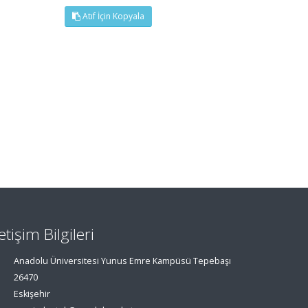
Atıf İçin Kopyala
letişim Bilgileri
Anadolu Üniversitesi Yunus Emre Kampüsü Tepebaşı
26470
Eskişehir