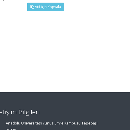
Atıf İçin Kopyala
letişim Bilgileri
Anadolu Üniversitesi Yunus Emre Kampüsü Tepebaşı