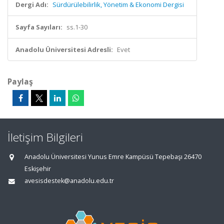
Dergi Adı:
Sürdürülebilirlik, Yönetim & Ekonomi Dergisi
Sayfa Sayıları:
ss.1-30
Anadolu Üniversitesi Adresli:
Evet
Paylaş
İletişim Bilgileri
Anadolu Üniversitesi Yunus Emre Kampüsü Tepebaşı 26470
Eskişehir
avesisdestek@anadolu.edu.tr