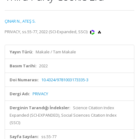
ÇINAR N.
,
ATEŞ S.
PRIVACY, ss.55-77, 2022 (SCI-Expanded, SSCI)
Yayın Türü:
Makale / Tam Makale
Basım Tarihi:
2022
Doi Numarası:
10.4324/9781003173335-3
Dergi Adı:
PRIVACY
Derginin Tarandığı İndeksler:
Science Citation Index
Expanded (SCI-EXPANDED), Social Sciences Citation Index
(SSCI)
Sayfa Sayıları:
ss.55-77