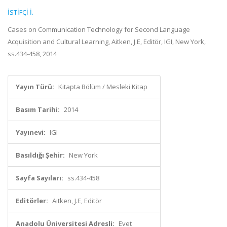
İSTİFÇİ İ.
Cases on Communication Technology for Second Language
Acquisition and Cultural Learning, Aitken, J.E, Editör, IGI, New York,
ss.434-458, 2014
Yayın Türü:
Kitapta Bölüm / Mesleki Kitap
Basım Tarihi:
2014
Yayınevi:
IGI
Basıldığı Şehir:
New York
Sayfa Sayıları:
ss.434-458
Editörler:
Aitken, J.E, Editör
Anadolu Üniversitesi Adresli:
Evet