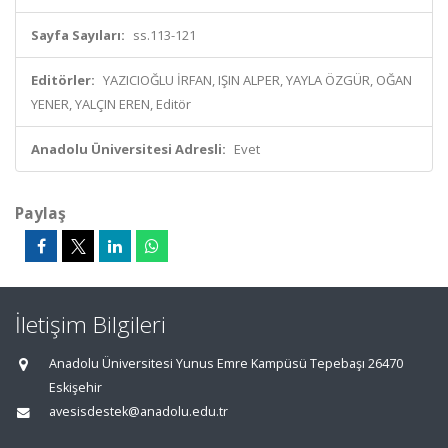
Sayfa Sayıları:
ss.113-121
Editörler:
YAZICIOĞLU İRFAN, IŞIN ALPER, YAYLA ÖZGÜR, OĞAN
YENER, YALÇIN EREN, Editör
Anadolu Üniversitesi Adresli:
Evet
Paylaş
İletişim Bilgileri
Anadolu Üniversitesi Yunus Emre Kampüsü Tepebaşı 26470
Eskişehir
avesisdestek@anadolu.edu.tr