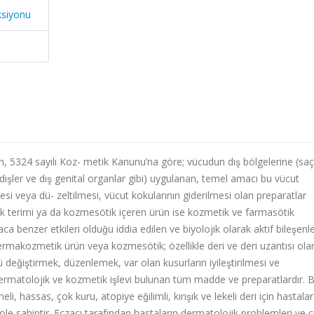
ksiyonu
n, 5324 say
ı
l
ı
Koz- metik Kanunu’na göre; vücudun d
ı
ş
bölgelerine (saç
 di
ş
ler ve d
ı
ş
genital organlar gibi) uygulanan, temel amac
ı
bu vücut
mesi veya dü- zeltilmesi, vücut kokular
ı
n
ı
n giderilmesi olan preparatlar
k terimi ya da kozmesötik içeren ürün ise kozmetik ve farmasötik
laca benzer etkileri oldu
ğ
u iddia edilen ve biyolojik olarak aktif bile
ş
enl
ermakozmetik ürün veya kozmesötik; özellikle deri ve deri uzant
ı
s
ı
olan
ü de
ğ
i
ş
tirmek, düzenlemek, var olan kusurlar
ı
n iyile
ş
tirilmesi ve
dermatolojik ve kozmetik i
ş
levi bulunan tüm madde ve preparatlard
ı
r. 
kneli, hassas, çok kuru, atopiye e
ğ
ilimli, k
ı
r
ı
ş
ı
k ve lekeli deri için hastala
le sahiptir. Eczac
ı
taraf
ı
ndan hastalar
ı
n dermatolojik problemleri ve cil