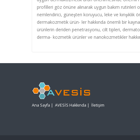
profilleri göz önüne al
ı
narak uygun bak
ı
m rutinleri o
nemlendirici, güne
ş
ten koruyucu, leke ve k
ı
r
ı
ş
ı
kl
ı
k ö
dermakozmetik ürün- ler hakk
ı
nda önemli bir kaynak
ürünlerin deriden penetrasyonu, cilt tipleri, dermat
derma- kozmetik ürünler ve nanokozmetikler hakk
ı
Ana Sayfa
|
AVESİS Hakkında
|
İletişim