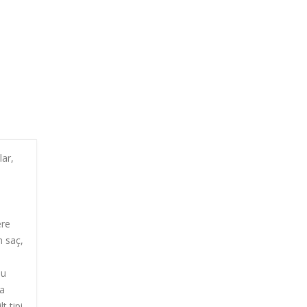
lar,
ere
 saç,
Bu
ra
t tipi