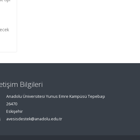
lecek
letişim Bilgileri
Anadolu Üniversitesi Yunus Emre Kampüsü Tepebaşı
26470
Eskişehir
avesisdestek@anadolu.edu.tr