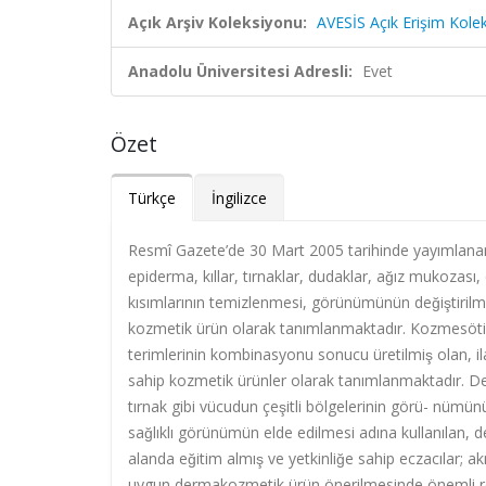
Açık Arşiv Koleksiyonu:
AVESİS Açık Erişim Kole
Anadolu Üniversitesi Adresli:
Evet
Özet
Türkçe
İngilizce
Resmî Gazete’de 30 Mart 2005 tarihinde yay
ı
mlana
epiderma, k
ı
llar, t
ı
rnaklar, dudaklar, a
ğ
ı
z mukozas
ı
,
k
ı
s
ı
mlar
ı
n
ı
n temizlenmesi, görünümünün de
ğ
i
ş
tiril
kozmetik ürün olarak tan
ı
mlanmaktad
ı
r. Kozmesöti
terimlerinin kombinasyonu sonucu üretilmi
ş
olan, i
sahip kozmetik ürünler olarak tan
ı
mlanmaktad
ı
r. D
t
ı
rnak gibi vücudun çe
ş
itli bölgelerinin görü- nümün
sa
ğ
l
ı
kl
ı
görünümün elde edilmesi ad
ı
na kullan
ı
lan, 
alanda e
ğ
itim alm
ı
ş
ve yetkinli
ğ
e sahip eczac
ı
lar; a
uygun dermakozmetik ürün önerilmesinde önemli ro