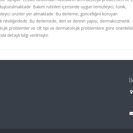
lu
ş
turulmaktad
ı
r. Bak
ı
m rutinleri içerisinde uygun temizleyici, tonik,
nleyici ürünler yer almaktad
ı
r. Bu derleme, güncelli
ğ
ini koruyan
 niteli
ğ
indedir. Bu derlemede, deri ve derinin yap
ı
s
ı
, dermakozmetik
olojik problemler ve cilt tipi ve dermatolojik problemlere göre önerilebi
nda detayl
ı
bilgi verilmi
ş
tir.
İ