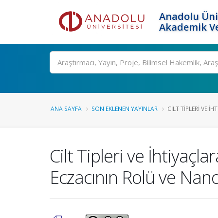
Anadolu Üni
Akademik Ve
Ara
ANA SAYFA
SON EKLENEN YAYINLAR
CILT TIPLERI VE İ
Cilt Tipleri ve İhtiya
Eczacının Rolü ve Nan