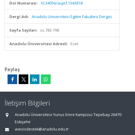
Doi Numarası:
10.34056/aujef.1343818
Dergi Adı:
Anadolu Universitesi Egitim Fakultesi Dergisi
Sayfa Sayıları:
ss.783-798
Anadolu Üniversitesi Adresli:
Evet
Paylaş
İletişim Bilgileri
Anadolu Üniversitesi Yunus Emre Kampüsü Tepebaşı 26470
Eskişehir
avesisdestek@anadolu.edu.tr