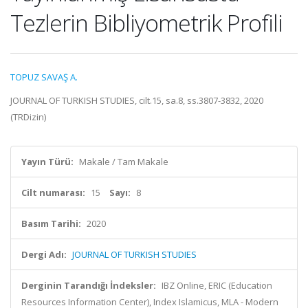
Tezlerin Bibliyometrik Profili
TOPUZ SAVAŞ A.
JOURNAL OF TURKISH STUDIES, cilt.15, sa.8, ss.3807-3832, 2020
(TRDizin)
Yayın Türü:
Makale / Tam Makale
Cilt numarası:
15
Sayı:
8
Basım Tarihi:
2020
Dergi Adı:
JOURNAL OF TURKISH STUDIES
Derginin Tarandığı İndeksler:
IBZ Online, ERIC (Education
Resources Information Center), Index Islamicus, MLA - Modern