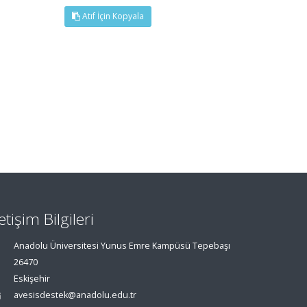
Atıf İçin Kopyala
letişim Bilgileri
Anadolu Üniversitesi Yunus Emre Kampüsü Tepebaşı
26470
Eskişehir
avesisdestek@anadolu.edu.tr