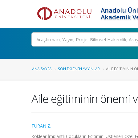
Anadolu Üni
Akademik Ve
Ara
ANA SAYFA
SON EKLENEN YAYINLAR
AILE EĞITIMININ ÖN
Aile eğitiminin önemi v
TURAN Z.
Koklear İmplantlı Çocukların Eğitimini Üstlenen Özel Eğ