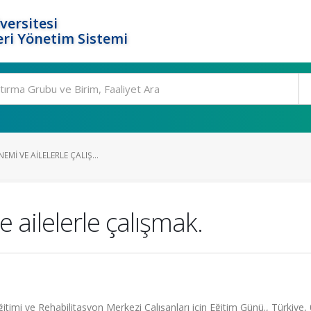
versitesi
ri Yönetim Sistemi
EMI VE AILELERLE ÇALIŞ...
e ailelerle çalışmak.
itimi ve Rehabilitasyon Merkezi Çalışanları için Eğitim Günü., Türkiye,