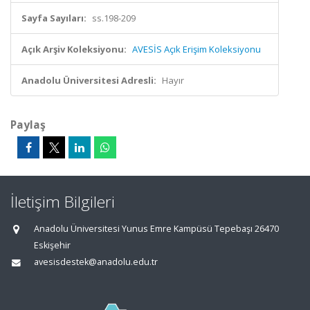
Sayfa Sayıları:
ss.198-209
Açık Arşiv Koleksiyonu:
AVESİS Açık Erişim Koleksiyonu
Anadolu Üniversitesi Adresli:
Hayır
Paylaş
İletişim Bilgileri
Anadolu Üniversitesi Yunus Emre Kampüsü Tepebaşı 26470
Eskişehir
avesisdestek@anadolu.edu.tr