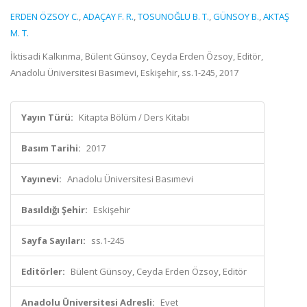
ERDEN ÖZSOY C.
,
ADAÇAY F. R.
,
TOSUNOĞLU B. T.
,
GÜNSOY B.
,
AKTAŞ
M. T.
İktisadi Kalkınma, Bülent Günsoy, Ceyda Erden Özsoy, Editör,
Anadolu Üniversitesi Basımevi, Eskişehir, ss.1-245, 2017
Yayın Türü:
Kitapta Bölüm / Ders Kitabı
Basım Tarihi:
2017
Yayınevi:
Anadolu Üniversitesi Basımevi
Basıldığı Şehir:
Eskişehir
Sayfa Sayıları:
ss.1-245
Editörler:
Bülent Günsoy, Ceyda Erden Özsoy, Editör
Anadolu Üniversitesi Adresli:
Evet