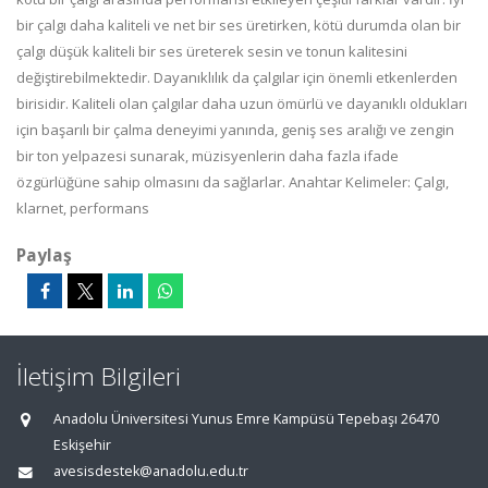
bir çalgı daha kaliteli ve net bir ses üretirken, kötü durumda olan bir
çalgı düşük kaliteli bir ses üreterek sesin ve tonun kalitesini
değiştirebilmektedir. Dayanıklılık da çalgılar için önemli etkenlerden
birisidir. Kaliteli olan çalgılar daha uzun ömürlü ve dayanıklı oldukları
için başarılı bir çalma deneyimi yanında, geniş ses aralığı ve zengin
bir ton yelpazesi sunarak, müzisyenlerin daha fazla ifade
özgürlüğüne sahip olmasını da sağlarlar. Anahtar Kelimeler: Çalgı,
klarnet, performans
Paylaş
İletişim Bilgileri
Anadolu Üniversitesi Yunus Emre Kampüsü Tepebaşı 26470
Eskişehir
avesisdestek@anadolu.edu.tr