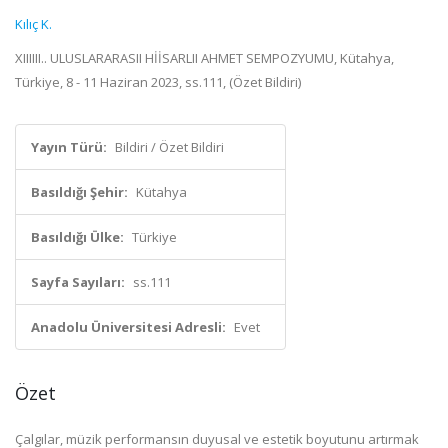
Kılıç K.
XIIIIII.. ULUSLARARASII HİİSARLII AHMET SEMPOZYUMU, Kütahya,
Türkiye, 8 - 11 Haziran 2023, ss.111, (Özet Bildiri)
Yayın Türü:
Bildiri / Özet Bildiri
Basıldığı Şehir:
Kütahya
Basıldığı Ülke:
Türkiye
Sayfa Sayıları:
ss.111
Anadolu Üniversitesi Adresli:
Evet
Özet
Çalgılar, müzik performansın duyusal ve estetik boyutunu artırmak