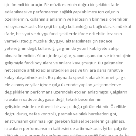
için önemli bir araçtır. Bir müzik eserinin doğru bir şekilde ifade
edilebilmesi ve performansın sağlıklı yapılabilmesi için çalgının
özelliklerinin, kullanım alanlarının ve kalitesinin bilinmesi önemli bir
rol oynamaktadır. Ne çeşit bir çalgı kullanıldığına bağlı olarak, müzikal
ifade, hissiyat ve duygu farklı şekillerde ifade edilebilir. İcracının
vermek istediği müzikal duyguyu aktarabilmesi için sadece
yeteneğinin değil, kullandığı çalgının da yeterli kabiliyete sahip
olması önemlidir. Yıllar içinde çalgılar, yapım aşamaları ve teknolojinin
gelişimiyle farklı boyutlara ve tınılara kavuşmuştur. Bu gelişmeler
neticesinde artık icracılar istedikleri ses ve tınılara daha rahat ve
kolay ulaşabilmektedir. Bu çalışmada spesifik olarak klarnet çalgısı
ele alınmış ve yıllar içinde çalgı üzerinde yapılan geliştirmeler ve
değişikliklerin performans üzerindeki etkileri anlatılmıştır. Çalgıların
icracıların sadece duygusal değil, teknik becerilerinin
geliştirilmesinde de önemli bir araç olduğu görülmektedir. Özellikle
doğru duruş, nefes kontrolü, parmak ve bilek hareketleri gibi,
enstrümanın çalınması için gereken fiziksel becerilerin çalışılması,
icracıların performansının kalitesini de arttırmaktadır. İyi bir çalgı ile
kötü bir çalgı arasında performansı etkileyen çeşitli farklar vardır. İyi