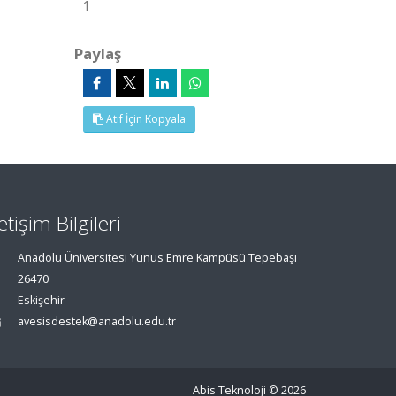
1
Paylaş
Atıf İçin Kopyala
letişim Bilgileri
Anadolu Üniversitesi Yunus Emre Kampüsü Tepebaşı
26470
Eskişehir
avesisdestek@anadolu.edu.tr
Abis Teknoloji
© 2026