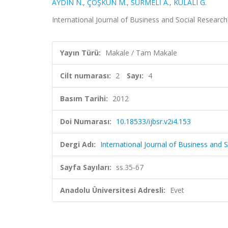
AYDIN N.
,
ÇOŞKUN M.
,
SÜRMELİ A.
,
KULALI G.
International Journal of Business and Social Research,
Yayın Türü:
Makale / Tam Makale
Cilt numarası:
2
Sayı:
4
Basım Tarihi:
2012
Doi Numarası:
10.18533/ijbsr.v2i4.153
Dergi Adı:
International Journal of Business and 
Sayfa Sayıları:
ss.35-67
Anadolu Üniversitesi Adresli:
Evet