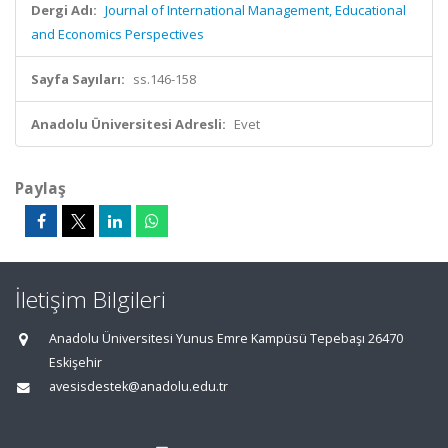
Dergi Adı:
Journal of International Management, Educational
and Economics Perspectives
Sayfa Sayıları:
ss.146-158
Anadolu Üniversitesi Adresli:
Evet
Paylaş
İletişim Bilgileri
Anadolu Üniversitesi Yunus Emre Kampüsü Tepebaşı 26470
Eskişehir
avesisdestek@anadolu.edu.tr