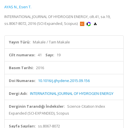
AYAS N.
,
Esen T.
INTERNATIONAL JOURNAL OF HYDROGEN ENERGY, cilt.41, sa.19,
ss.8067-8072, 2016 (SCI-Expanded, Scopus)
Yayın Türü:
Makale / Tam Makale
Cilt numarası:
41
Sayı:
19
Basım Tarihi:
2016
Doi Numarası:
10.1016/j.ijhydene.2015.09.156
Dergi Adı:
INTERNATIONAL JOURNAL OF HYDROGEN ENERGY
Derginin Tarandığı İndeksler:
Science Citation Index
Expanded (SCI-EXPANDED), Scopus
Sayfa Sayıları:
ss.8067-8072