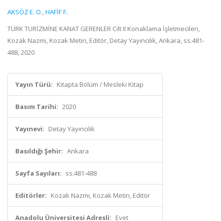
AKSÖZ E. O.
,
HAFİF F.
TÜRK TURİZMİNE KANAT GERENLER Cilt II Konaklama İşletmecileri,
Kozak Nazmi, Kozak Metin, Editör, Detay Yayıncılık, Ankara, ss.481-
488, 2020
Yayın Türü:
Kitapta Bölüm / Mesleki Kitap
Basım Tarihi:
2020
Yayınevi:
Detay Yayıncılık
Basıldığı Şehir:
Ankara
Sayfa Sayıları:
ss.481-488
Editörler:
Kozak Nazmi, Kozak Metin, Editör
Anadolu Üniversitesi Adresli:
Evet