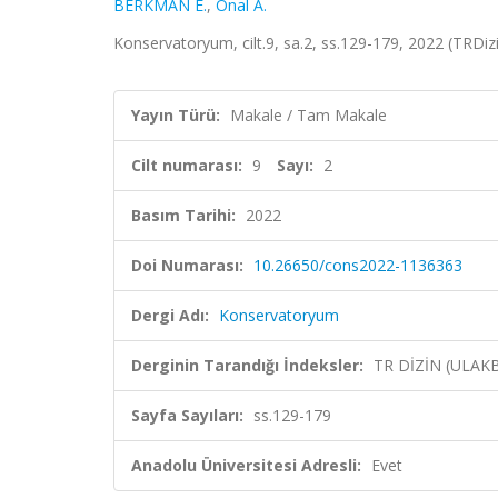
BERKMAN E.
,
Önal A.
Konservatoryum, cilt.9, sa.2, ss.129-179, 2022 (TRDiz
Yayın Türü:
Makale / Tam Makale
Cilt numarası:
9
Sayı:
2
Basım Tarihi:
2022
Doi Numarası:
10.26650/cons2022-1136363
Dergi Adı:
Konservatoryum
Derginin Tarandığı İndeksler:
TR DİZİN (ULAK
Sayfa Sayıları:
ss.129-179
Anadolu Üniversitesi Adresli:
Evet