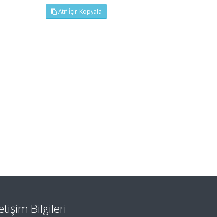
Atıf İçin Kopyala
letişim Bilgileri