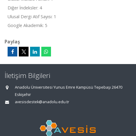
Diğer İndeksler: 4
Ulusal Dergi Atıf Sayısı: 1
Google Akademik: 5
Paylaş
İletişim Bilgileri
Anadolu Üniversitesi Yunus Emre Kampüsü Tepebaşı 26470
Eskişehir
avesisdestek@anadolu.edu.tr