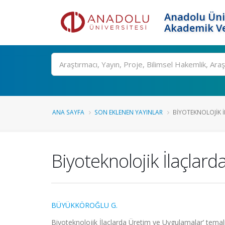
Anadolu Üni
Akademik Ve
Ara
ANA SAYFA
SON EKLENEN YAYINLAR
BIYOTEKNOLOJIK İ
Biyoteknolojik İlaçlarda
BÜYÜKKÖROĞLU G.
Biyoteknolojik İlaçlarda Üretim ve Uygulamalar’ temalı 