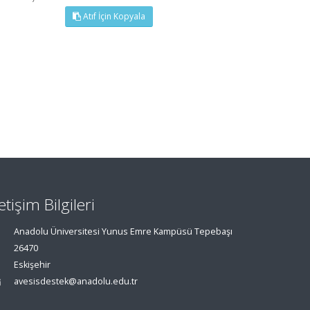
Atıf İçin Kopyala
letişim Bilgileri
Anadolu Üniversitesi Yunus Emre Kampüsü Tepebaşı
26470
Eskişehir
avesisdestek@anadolu.edu.tr