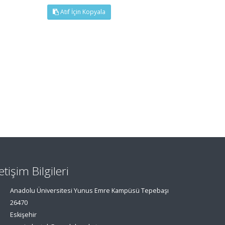
Atıf İçin Kopyala
letişim Bilgileri
Anadolu Üniversitesi Yunus Emre Kampüsü Tepebaşı
26470
Eskişehir