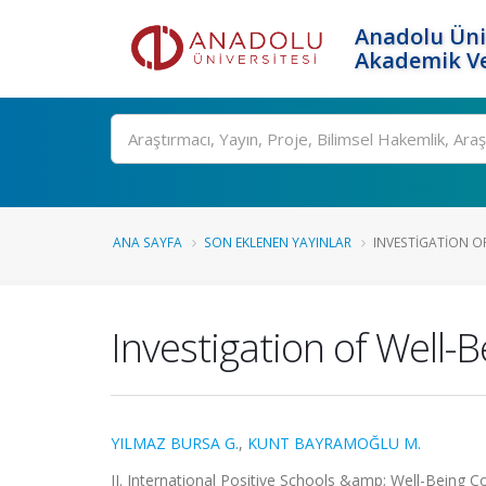
Anadolu Üni
Akademik Ve
Ara
ANA SAYFA
SON EKLENEN YAYINLAR
INVESTIGATION OF
Investigation of Well-B
YILMAZ BURSA G.
,
KUNT BAYRAMOĞLU M.
II. International Positive Schools &amp; Well-Being Con