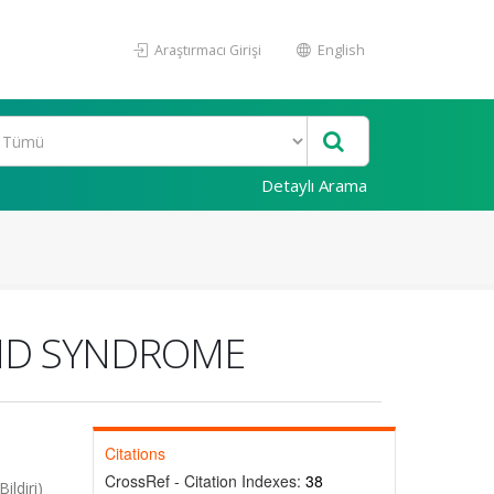
Araştırmacı Girişi
English
Detaylı Arama
UND SYNDROME
Citations
CrossRef - Citation Indexes:
38
ildiri)