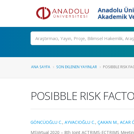
Anadolu Üni
Akademik Ve
Ara
ANA SAYFA
SON EKLENEN YAYINLAR
POSIBBLE RISK FA
POSIBBLE RISK FAC
GÖNCÜOĞLU C.
,
AYVACIOĞLU C.
,
ÇAKAN M.
,
ACAR Ö
MSVirtual 2020 – 8th Joint ACTRIMS-ECTRIMS Meeting, Am