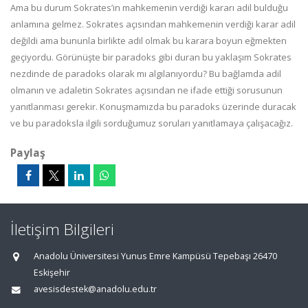
Ama bu durum Sokrates’in mahkemenin verdiği kararı adil bulduğu
anlamına gelmez. Sokrates açısından mahkemenin verdiği karar adil
değildi ama bununla birlikte adil olmak bu karara boyun eğmekten
geçiyordu. Görünüşte bir paradoks gibi duran bu yaklaşım Sokrates
nezdinde de paradoks olarak mı algılanıyordu? Bu bağlamda adil
olmanın ve adaletin Sokrates açısından ne ifade ettiği sorusunun
yanıtlanması gerekir. Konuşmamızda bu paradoks üzerinde duracak
ve bu paradoksla ilgili sorduğumuz soruları yanıtlamaya çalışacağız.
Paylaş
İletişim Bilgileri
Anadolu Üniversitesi Yunus Emre Kampüsü Tepebaşı 26470
Eskişehir
avesisdestek@anadolu.edu.tr