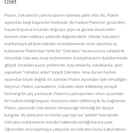
Özet
Platon, Sokrates’in yani hocasının idamına şahit oldu. Bu, Platon
açısından başlı başına bir hadisedir. Bu hadise Platon’un gözünden,
hayatı boyunca insanları doğruya, iyiye ve güzele davet eden
birisinin idam edilmesi şeklinde değerlendirilir. Elbette Sokrates’i
mahkemeye şikâyet edenler ve mahkemede onun aleyhine oy
kullananlar Platon’dan farklı bir “Sokrates” tasavvuruna sahiplerdi.
Atina’daki Sokrates imajı muhtemelen Aristophanes’in Bulutlar’ındaki
gibiydi. İnsanları pazar yerlerinde, bayramlarda, sokaklarda, spor
yaparken “rahatsız eden” biriydi Sokrates. Ama durum herkes
açısından böyle değildi. En azından Platon açısından öyle olmadığını
biliyoruz. Platon, kanaatimce, Sokrates idam edilmemiş olsaydı
herhangi bir şey yazmazdı. Platon’u yazmaya iten -onun açısından
bir hadise niteliği taşıyan- hocasının idam edilmesiydi. Bu bağlamda
Platon, içerisinde Sokrates’in ölmeyeceği/ ölmediği bir dünya
kurgular. Bu dünyanın en temel yapı taşı ise “adalet” kavramıdır.
Sokrates mahkemenin kendisi hakkında verdiği karara uyar.
Öğrencileri onu kaçırmaya çalışsalar da Sokrates bunu kabul etmez.