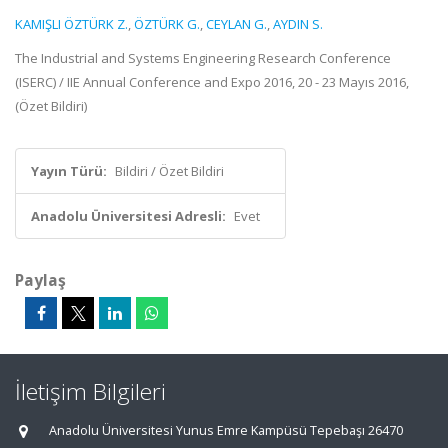
KAMIŞLI ÖZTÜRK Z.
,
ÖZTÜRK G.
,
CEYLAN G.
,
AYDIN S.
The Industrial and Systems Engineering Research Conference
(ISERC) / IIE Annual Conference and Expo 2016, 20 - 23 Mayıs 2016,
(Özet Bildiri)
Yayın Türü:
Bildiri / Özet Bildiri
Anadolu Üniversitesi Adresli:
Evet
Paylaş
İletişim Bilgileri
Anadolu Üniversitesi Yunus Emre Kampüsü Tepebaşı 26470