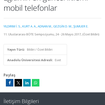
mobil telefonlar
YILDIRIM İ. S.
,
KURT A. A.
,
ADNAN M.
,
GEZGİN D. M.
,
ŞUMUER E.
11. Uluslararası BÖTE Sempozyumu, 24 - 26 Mayıs 2017, (Özet Bildiri)
Yayın Türü:
Bildiri / Özet Bildiri
Anadolu Üniversitesi Adresli:
Evet
Paylaş
İletişim Bilgileri