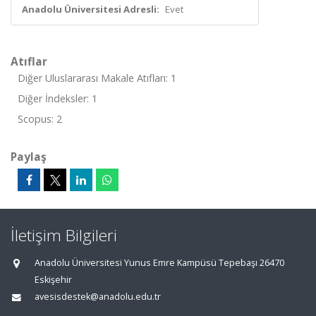
Anadolu Üniversitesi Adresli:
Evet
Atıflar
Diğer Uluslararası Makale Atıfları: 1
Diğer İndeksler: 1
Scopus: 2
Paylaş
İletişim Bilgileri
Anadolu Üniversitesi Yunus Emre Kampüsü Tepebaşı 26470
Eskişehir
avesisdestek@anadolu.edu.tr