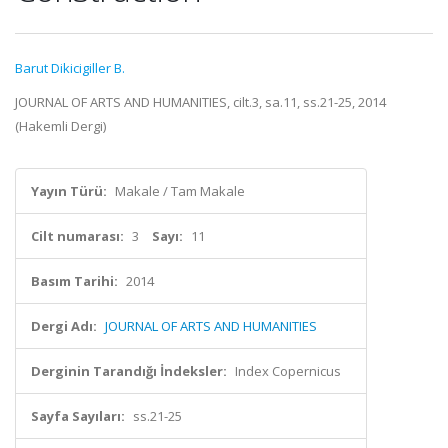
Barut Dikicigiller B.
JOURNAL OF ARTS AND HUMANITIES, cilt.3, sa.11, ss.21-25, 2014
(Hakemli Dergi)
Yayın Türü:
Makale / Tam Makale
Cilt numarası:
3
Sayı:
11
Basım Tarihi:
2014
Dergi Adı:
JOURNAL OF ARTS AND HUMANITIES
Derginin Tarandığı İndeksler:
Index Copernicus
Sayfa Sayıları:
ss.21-25