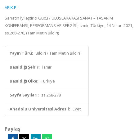
ARIK P.
Sanatın İyileştirici Gücü / ULUSLARARASI SANAT – TASARIM
KONFERANSI, PERFORMANS VE SERGİSİ, İzmir, Türkiye, 14 Nisan 2021,
ss.268-278, (Tam Metin Bildiri)
Yayın Türü:
Bildiri / Tam Metin Bildiri
Basıldığı Şehir:
İzmir
Basıldığı Ülke:
Türkiye
Sayfa Sayıları:
ss.268-278
Anadolu Üniversitesi Adresli:
Evet
Paylaş