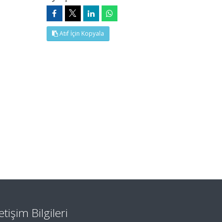
Atıf İçin Kopyala
letişim Bilgileri