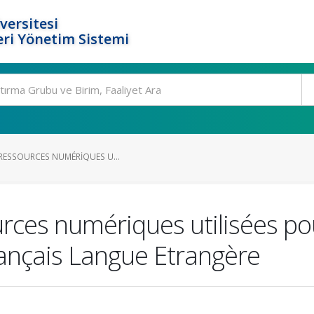
versitesi
ri Yönetim Sistemi
 RESSOURCES NUMÉRIQUES U...
urces numériques utilisées p
rançais Langue Etrangère