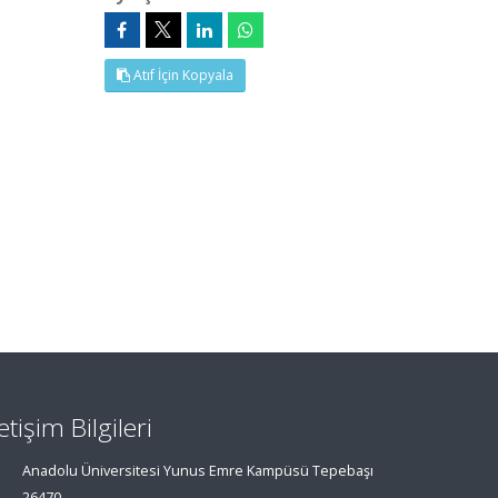
Atıf İçin Kopyala
letişim Bilgileri
Anadolu Üniversitesi Yunus Emre Kampüsü Tepebaşı
26470