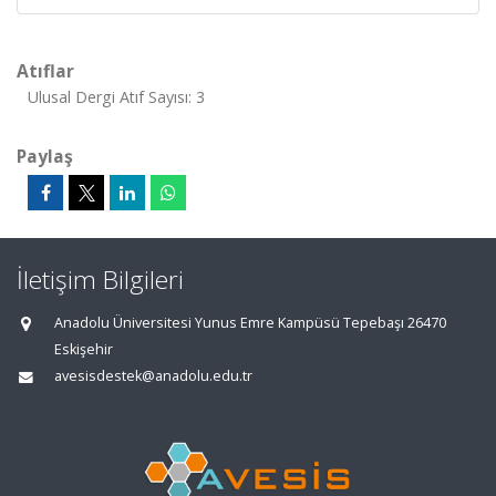
Atıflar
Ulusal Dergi Atıf Sayısı: 3
Paylaş
İletişim Bilgileri
Anadolu Üniversitesi Yunus Emre Kampüsü Tepebaşı 26470
Eskişehir
avesisdestek@anadolu.edu.tr