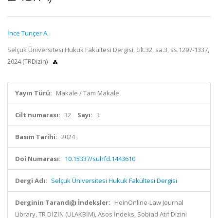
İnce Tunçer A.
Selçuk Üniversitesi Hukuk Fakültesi Dergisi, cilt.32, sa.3, ss.1297-1337,
2024 (TRDizin)
Yayın Türü:
Makale / Tam Makale
Cilt numarası:
32
Sayı:
3
Basım Tarihi:
2024
Doi Numarası:
10.15337/suhfd.1443610
Dergi Adı:
Selçuk Üniversitesi Hukuk Fakültesi Dergisi
Derginin Tarandığı İndeksler:
HeinOnline-Law Journal
Library, TR DİZİN (ULAKBİM), Asos İndeks, Sobiad Atıf Dizini