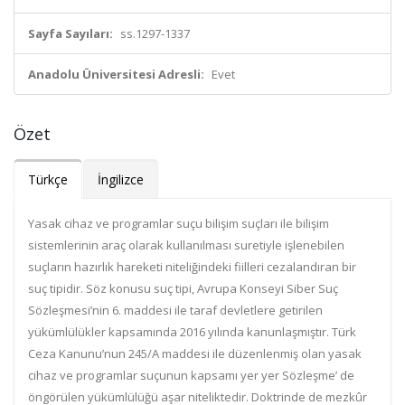
Sayfa Sayıları:
ss.1297-1337
Anadolu Üniversitesi Adresli:
Evet
Özet
Türkçe
İngilizce
Yasak cihaz ve programlar suçu bilişim suçları ile bilişim
sistemlerinin araç olarak kullanılması suretiyle işlenebilen
suçların hazırlık hareketi niteliğindeki fiilleri cezalandıran bir
suç tipidir. Söz konusu suç tipi, Avrupa Konseyi Siber Suç
Sözleşmesi’nin 6. maddesi ile taraf devletlere getirilen
yükümlülükler kapsamında 2016 yılında kanunlaşmıştır. Türk
Ceza Kanunu’nun 245/A maddesi ile düzenlenmiş olan yasak
cihaz ve programlar suçunun kapsamı yer yer Sözleşme’ de
öngörülen yükümlülüğü aşar niteliktedir. Doktrinde de mezkûr