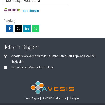
Mendeley - Readers:
3
-
see details
Paylaş
İletişim Bilgileri
Anadolu Üniversitesi Yunus Emre Kampüsü Tepebaşı 26470
Eskişehir
avesisdestek@anadolu.edu.tr
Ana Sayfa
|
AVESİS Hakkında
|
İletişim