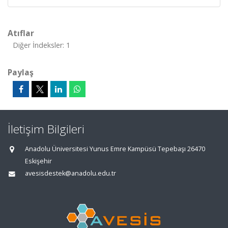
Atıflar
Diğer İndeksler: 1
Paylaş
İletişim Bilgileri
Anadolu Üniversitesi Yunus Emre Kampüsü Tepebaşı 26470
Eskişehir
avesisdestek@anadolu.edu.tr