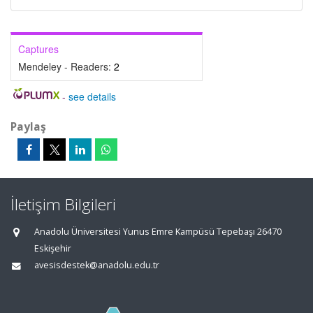
Captures
Mendeley - Readers:
2
-
see details
Paylaş
İletişim Bilgileri
Anadolu Üniversitesi Yunus Emre Kampüsü Tepebaşı 26470
Eskişehir
avesisdestek@anadolu.edu.tr