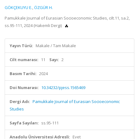
GÖKÇEKUYU E.
,
ÖZGÜR H.
Pamukkale Journal of Eurasian Socioeconomic Studies, cilt.11, sa.2,
ss.95-111, 2024 (Hakemli Dergi)
Yayın Türü:
Makale / Tam Makale
Cilt numarası:
11
Sayı:
2
Basım Tarihi:
2024
Doi Numarası:
10.34232/pjess.1565469
Dergi Adı:
Pamukkale Journal of Eurasian Socioeconomic
Studies
Sayfa Sayıları:
ss.95-111
Anadolu Üniversitesi Adresli:
Evet