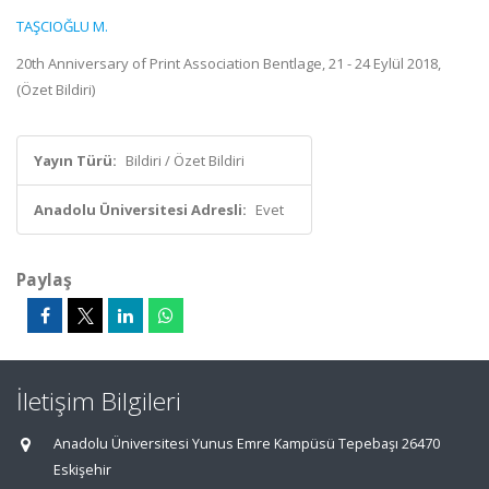
TAŞCIOĞLU M.
20th Anniversary of Print Association Bentlage, 21 - 24 Eylül 2018,
(Özet Bildiri)
Yayın Türü:
Bildiri / Özet Bildiri
Anadolu Üniversitesi Adresli:
Evet
Paylaş
İletişim Bilgileri
Anadolu Üniversitesi Yunus Emre Kampüsü Tepebaşı 26470
Eskişehir