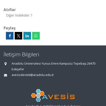
Atıflar
Diğer İndeksler: 1
Paylaş
İletişim Bilgileri
Anadolu Üniversitesi Yunus Emre Kampüsü Tepebaşı 26470
Eskişehir
avesisdestek@anadolu.edu.tr