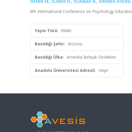
DEMİR M.
,
SÜMER N.
,
DUNBAR N.
,
KIRIMER AYDINLI
6th International Conference on Psychology Education,
Yayın Türü:
Bildiri
Basıldığı Şehir:
Arizona
Basıldığı Ülke:
Amerika Birleşik Devletleri
Anadolu Üniversitesi Adresli:
Hayır