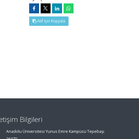
Atıf İçin Kopyala
letişim Bilgileri
Anadolu Üniversitesi Yunus Emre Kampüsü Tepebaşı
26470