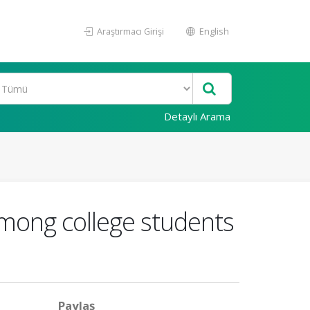
Araştırmacı Girişi
English
Detaylı Arama
mong college students
Paylaş