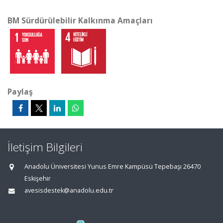
BM Sürdürülebilir Kalkınma Amaçları
Paylaş
İletişim Bilgileri
Anadolu Üniversitesi Yunus Emre Kampüsü Tepebaşı 26470
Eskişehir
avesisdestek@anadolu.edu.tr