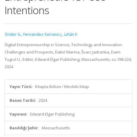
Intentions
Önder G.
,
Fernandez Serrano J.
,
Liñán F.
Digital Entrepreneurship in Science, Technology and Innovation:
Challenges and Prospects, Dabić Marina, Švarc Jadranka, Daim
Tugrul U., Editör, Edward Elgar Publishing, Massachusetts, ss.198-224,
2024
Yayın Türü:
Kitapta Bölüm / Mesleki Kitap
Basım Tarihi:
2024
Yayınevi:
Edward Elgar Publishing
Basıldığı Şehir:
Massachusetts