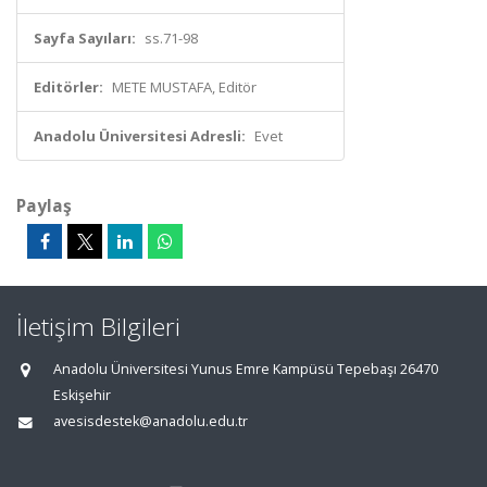
Sayfa Sayıları:
ss.71-98
Editörler:
METE MUSTAFA, Editör
Anadolu Üniversitesi Adresli:
Evet
Paylaş
İletişim Bilgileri
Anadolu Üniversitesi Yunus Emre Kampüsü Tepebaşı 26470
Eskişehir
avesisdestek@anadolu.edu.tr