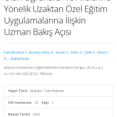
Yönelik Uzaktan Özel Eğitim
Uygulamalarına İlişkin
Uzman Bakış Açısı
Sani Bozkurt S.
,
Bozkuş Genç G.
,
Vuran S.
,
Yıldız G.
,
Çelik S.
,
Diken İ.
H.
,
...Daha Fazla
Ankara Üniversitesi Eğitim Bilimleri Fakültesi Dergisi, cilt.23, sa.1,
ss.133-164, 2022 (ESCI, TRDizin)
Yayın Türü:
Makale / Tam Makale
Cilt numarası:
23
Sayı:
1
Basım Tarihi:
2022