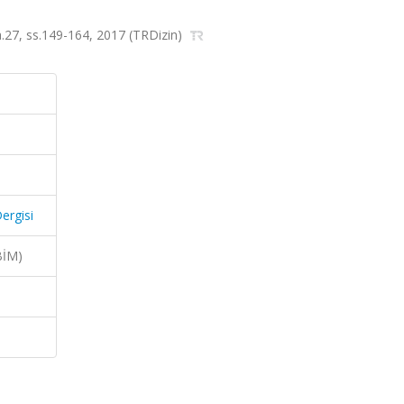
 sa.27, ss.149-164, 2017 (TRDizin)
Dergisi
BİM)