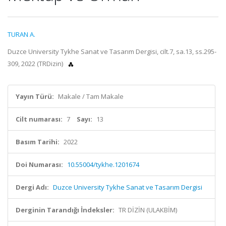
TURAN A.
Duzce University Tykhe Sanat ve Tasarım Dergisi, cilt.7, sa.13, ss.295-
309, 2022 (TRDizin)
Yayın Türü:
Makale / Tam Makale
Cilt numarası:
7
Sayı:
13
Basım Tarihi:
2022
Doi Numarası:
10.55004/tykhe.1201674
Dergi Adı:
Duzce University Tykhe Sanat ve Tasarım Dergisi
Derginin Tarandığı İndeksler:
TR DİZİN (ULAKBİM)