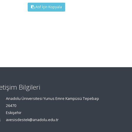
Atıf İçin Kopyala
letişim Bilgileri
Anadolu Üniversitesi Yunus Emre Kampüsü Tepebaşı
26470
Eskişehir
avesisdestek@anadolu.edu.tr