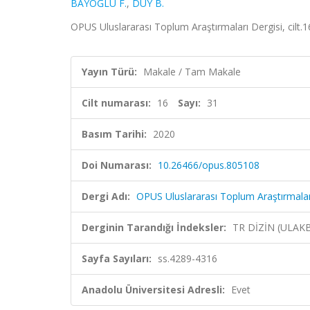
BAYOĞLU F.
,
DUY B.
OPUS Uluslararası Toplum Araştırmaları Dergisi, cilt.
Yayın Türü:
Makale / Tam Makale
Cilt numarası:
16
Sayı:
31
Basım Tarihi:
2020
Doi Numarası:
10.26466/opus.805108
Dergi Adı:
OPUS Uluslararası Toplum Araştırmalar
Derginin Tarandığı İndeksler:
TR DİZİN (ULAK
Sayfa Sayıları:
ss.4289-4316
Anadolu Üniversitesi Adresli:
Evet