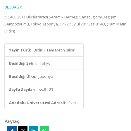
ULUDAĞ K.
ISCAEE 2011 Uluslararası Seramik Derneği Sanat Eğitimi Değişim
Sempozyumu, Tokyo, Japonya, 17 - 27 Eylül 2011, ss.81-83, (Tam Metin
Bildiri)
Yayın Türü:
Bildiri / Tam Metin Bildiri
Basıldığı Şehir:
Tokyo
Basıldığı Ülke:
Japonya
Sayfa Sayıları:
ss.81-83
Anadolu Üniversitesi Adresli:
Evet
Paylaş