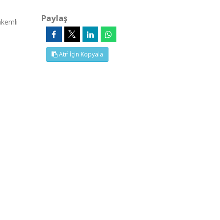
Paylaş
kemli
Atıf İçin Kopyala