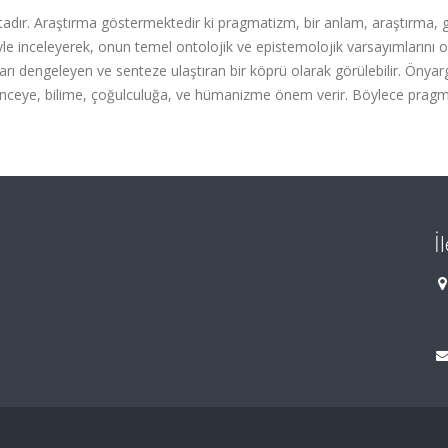
adır. Araştırma göstermektedir ki pragmatizm, bir anlam, araştırma, 
le inceleyerek, onun temel ontolojik ve epistemolojik varsayımlarını 
arı dengeleyen ve senteze ulaştıran bir köprü olarak görülebilir. Önyarg
ünceye, bilime, çoğulculuğa, ve hümanizme önem verir. Böylece prag
İ