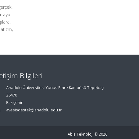
gerçek,
ortaya
ılara,
matizm,
letişim Bilgileri
Anadolu Üniversitesi Yunus Emre Kampüsü Tepebaşı
26470
Eskişehir
avesisdestek@anadolu.edu.tr
Abis Teknoloji
© 2026