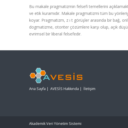
Bu makale pragmatizmin felsefi temellerini açıklamakt
ve etik kuramıdır. Makale pragmatizmi tüm bu yönleriy
koyar. Pragmatizm, z ı t görüşler arasında bir bağ, onl
dogmatizme, otoriter çözümlere karşı olup, açık düş
evrimsel bir liberal felsefedir.
Ana Sayfa
|
AVESİS Hakkında
|
İletişim
Akademik Veri Yönetim Sistemi