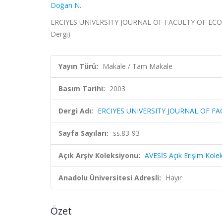
Doğan N.
ERCIYES UNIVERSITY JOURNAL OF FACULTY OF ECON
Dergi)
Yayın Türü:
Makale / Tam Makale
Basım Tarihi:
2003
Dergi Adı:
ERCIYES UNIVERSITY JOURNAL OF F
Sayfa Sayıları:
ss.83-93
Açık Arşiv Koleksiyonu:
AVESİS Açık Erişim Kole
Anadolu Üniversitesi Adresli:
Hayır
Özet