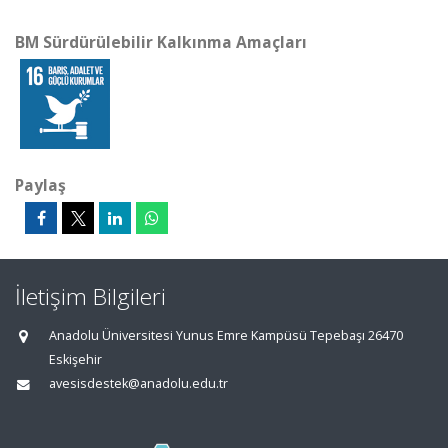
BM Sürdürülebilir Kalkınma Amaçları
Paylaş
İletişim Bilgileri
Anadolu Üniversitesi Yunus Emre Kampüsü Tepebaşı 26470
Eskişehir
avesisdestek@anadolu.edu.tr